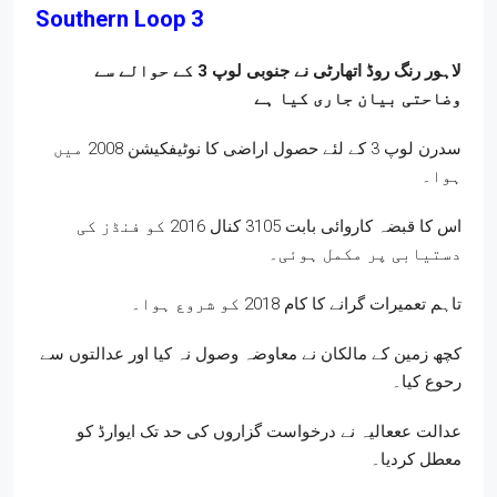
Southern Loop 3
لاہور رنگ روڈ اتھارٹی نے جنوبی لوپ 3 کے حوالے سے
وضاحتی بیان جاری کیا ہے
سدرن لوپ 3 کے لئے حصول اراضی کا نوٹیفکیشن 2008 میں
ہوا۔
اس کا قبضہ کاروائی بابت 3105 کنال 2016 کو فنڈز کی
دستیابی پر مکمل ہوئی۔
تاہم تعمیرات گرانے کا کام 2018 کو شروع ہوا۔
کچھ زمین کے مالکان نے معاوضہ وصول نہ کیا اور عدالتوں سے
رحوع کیا۔
عدالت عععالیہ نے درخواست گزاروں کی حد تک ایوارڈ کو
معطل کردیا۔