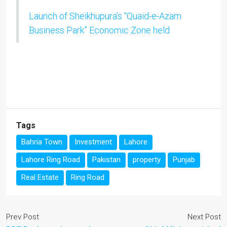
Launch of Sheikhupura’s “Quaid-e-Azam
Business Park” Economic Zone held
Tags
Bahria Town
Investment
Lahore
Lahore Ring Road
Pakistan
property
Punjab
Real Estate
Ring Road
Prev Post
Next Post