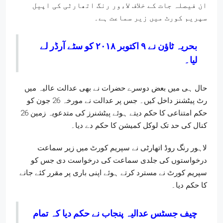
ان فیصلہ جات کے خلاف لاءور رنگ اتھارٹی کی اپیل
سپریم کورٹ میں زیر سماعت ہے۔
بحریہ ٹاؤن نے ۹ اکتوبر ۲۰۱۸ کو سٹے آرڈر لے
لیا۔
حال ہی میں بعض دوسرے حضرات نے بھی عدالت عالیہ میں
رٹ پیٹشنز داخل کیں۔ جس پر عدالت نے مورخہ 26 جون کو
حکم امتناعی کا حکم دیتے ہوئے پیٹشنرز کی متدعویہ زمین 26
کنال کی حد تک لوکل کمیشن کا حکم دے دیا۔
لاہور رنگ روڈ اتھارٹی نے سپریم کورٹ میں زیر سماعت
درخواستوں کی جلدی سماعت کی درخواست دی جس کو
سپریم کورٹ نے مسترد کرتے ہوئے اپنی باری پر مقرر کئے جانے
کا حکم دیا۔
چیف جسٹس عدالیہ پنجاب نے حکم دیا کہ تمام