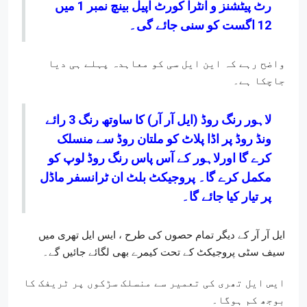
رٹ پیٹشنز و انٹرا کورٹ اپیل بینچ نمبر 1 میں
12 اگست کو سنی جائے گی۔
واضح رہے کہ این ایل سی کو معاہدہ پہلے ہی دیا
جاچکا ہے۔
لاہور رنگ روڈ (ایل آر آر) کا ساوتھ رنگ 3 رائے
ونڈ روڈ پر اڈا پلاٹ کو ملتان روڈ سے منسلک
کرے گا اورلاہور کے آس پاس رنگ روڈ لوپ کو
مکمل کرے گا۔ پروجیکٹ بلٹ ان ٹرانسفر ماڈل
پر تیار کیا جائے گا۔
ایل آر آر کے دیگر تمام حصوں کی طرح ، ایس ایل تھری میں
سیف سٹی پروجیکٹ کے تحت کیمرے بھی لگائے جائیں گے۔
ایس ایل تھری کی تعمیر سے منسلک سڑکوں پر ٹریفک کا
بوجھ کم ہوگا۔