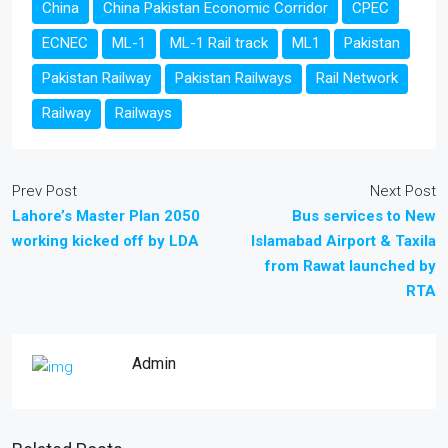
China
China Pakistan Economic Corridor
CPEC
ECNEC
ML-1
ML-1 Rail track
ML1
Pakistan
Pakistan Railway
Pakistan Railways
Rail Network
Railway
Railways
Prev Post
Next Post
Lahore’s Master Plan 2050
Bus services to New
working kicked off by LDA
Islamabad Airport & Taxila
from Rawat launched by
RTA
Admin