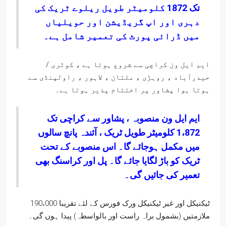
تک 1872 کلومیٹر طویل ریلوے ٹریک کی
دہری اور اپ گریڈیشن اور حویلیاں
میں ڈرائی پورٹ کی تعمیر شامل ہے۔
ایم ایل ون کراچی سے شروع ہوتا ہے ، کوٹری /
حیدرآباد ، روہڑی ، ملتان ، لاہور ، راولپنڈی سے
ہوتا ہوا پشاور پر اختتام پذیر ہوتا ہے۔
ایم ایل ون منصوبہ ، پشاور سے کراچی تک
1،872 کلومیٹر طویل ٹریک ، آئندہ پانچ سالوں
میں مکمل ہوجائے گا۔ اس منصوبے کے تحت
ٹریک کو باڑ لگایا جائے گا۔ پل اور کراسنگ بھی
تعمیر کی جائیں گی۔
ٹیکنیکل اور غیر ٹیکنیکل ورک فورس کے لئے تقریبا 190،000
ملازمتیں (بشمول براہ راست اور بالواسطہ) پیدا ہوں گی۔