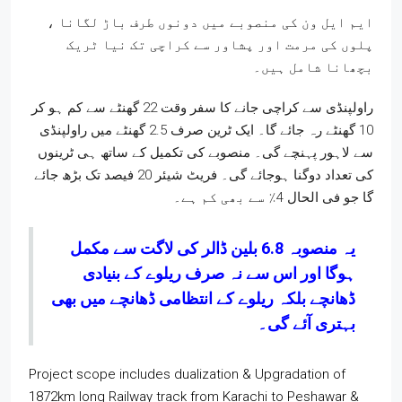
ایم ایل ون کی منصوبے میں دونوں طرف باڑ لگانا ،
پلوں کی مرمت اور پشاور سے کراچی تک نیا ٹریک
بچھانا شامل ہیں۔
راولپنڈی سے کراچی جانے کا سفر وقت 22 گھنٹے سے کم ہو کر
10 گھنٹے رہ جائے گا۔ ایک ٹرین صرف 2.5 گھنٹے میں راولپنڈی
سے لاہور پہنچے گی۔ منصوبے کی تکمیل کے ساتھ ہی ٹرینوں
کی تعداد دوگنا ہوجائے گی۔ فریٹ شیئر 20 فیصد تک بڑھ جائے
گا جو فی الحال 4٪ سے بھی کم ہے۔
یہ منصوبہ 6.8 بلین ڈالر کی لاگت سے مکمل
ہوگا اور اس سے نہ صرف ریلوے کے بنیادی
ڈھانچے بلکہ ریلوے کے انتظامی ڈھانچے میں بھی
بہتری آئے گی۔
Project scope includes dualization & Upgradation of
1872km long Railway track from Karachi to Peshawar &