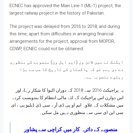
ECNEC has approved the Main Line-1 (ML-1) project, the
largest railway project in the history of Pakistan.
The project was delayed from 2016 to 2018, and during
this time, apart from difficulties in arranging financial
arrangements for the project, approval from MOPDR,
CDWP, ECNEC could not be obtained.
ایکنک نے مین لائن ون (ایم ایل ون) منصوبے کی منظوری
دے دی ہے، جو کہ پاکستان کی تاریخ کا سب سے بڑا
ریلوے منصوبہ ہے۔
یہ پراجیکٹ 2016 سے 2018 کے دوران التوا کا شکار رہا، اور
اس دوارن اس پراجیکٹ کے لئے مالی انتظام کا بندوبست کرنے
میں مشکلات کے علاوہ ایم او پی ڈی آر ، سی ڈی ڈبلیو پی ، ای
سی این ای سی سے منظوری نہیں مل سکی۔
منصوبے کے دائرہ کار میں کراچی سے پشاور