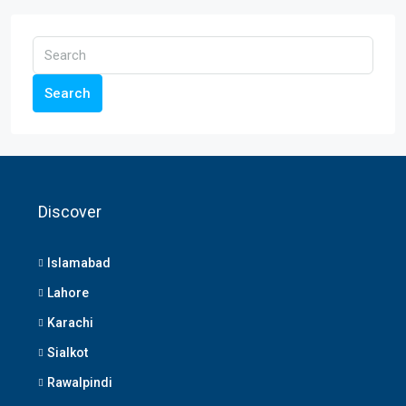
Search
Discover
Islamabad
Lahore
Karachi
Sialkot
Rawalpindi